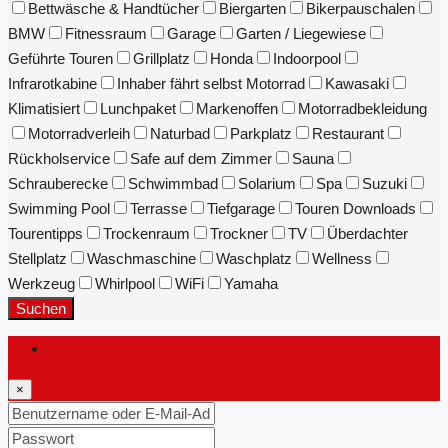
Bettwäsche & Handtücher
Biergarten
Bikerpauschalen
BMW
Fitnessraum
Garage
Garten / Liegewiese
Geführte Touren
Grillplatz
Honda
Indoorpool
Infrarotkabine
Inhaber fährt selbst Motorrad
Kawasaki
Klimatisiert
Lunchpaket
Markenoffen
Motorradbekleidung
Motorradverleih
Naturbad
Parkplatz
Restaurant
Rückholservice
Safe auf dem Zimmer
Sauna
Schrauberecke
Schwimmbad
Solarium
Spa
Suzuki
Swimming Pool
Terrasse
Tiefgarage
Touren Downloads
Tourentipps
Trockenraum
Trockner
TV
Überdachter
Stellplatz
Waschmaschine
Waschplatz
Wellness
Werkzeug
Whirlpool
WiFi
Yamaha
Suchen
Anmeldung
×