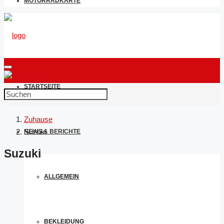
MOTORRADKARTE
STARTSEITE
Zuhause
Suzuki
NEWS & BERICHTE
Suzuki
ALLGEMEIN
BEKLEIDUNG