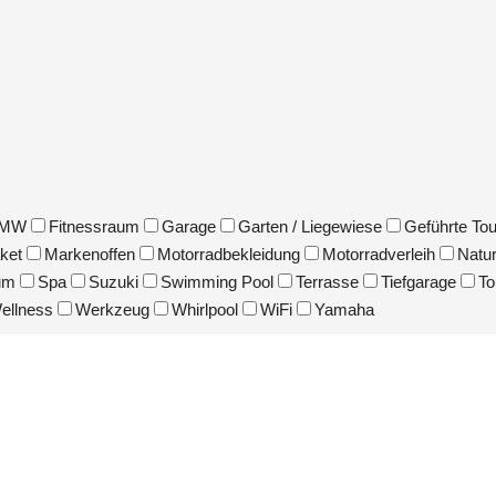
MW
Fitnessraum
Garage
Garten / Liegewiese
Geführte To
ket
Markenoffen
Motorradbekleidung
Motorradverleih
Natu
um
Spa
Suzuki
Swimming Pool
Terrasse
Tiefgarage
To
ellness
Werkzeug
Whirlpool
WiFi
Yamaha