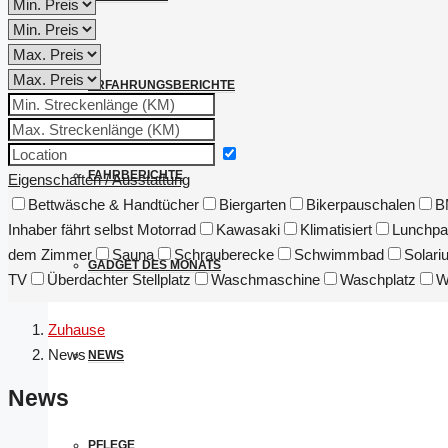
ERFAHRUNGSBERICHTE
FAHRBERICHTE
Eigenschaften / Ausstattung
Bettwäsche & Handtücher
Biergarten
Bikerpauschalen
B
Inhaber fährt selbst Motorrad
Kawasaki
Klimatisiert
Lunchpa
dem Zimmer
Sauna
Schrauberecke
Schwimmbad
Solari
GADGET DES MONATS
TV
Überdachter Stellplatz
Waschmaschine
Waschplatz
W
Zuhause
News
NEWS
News
PFLEGE