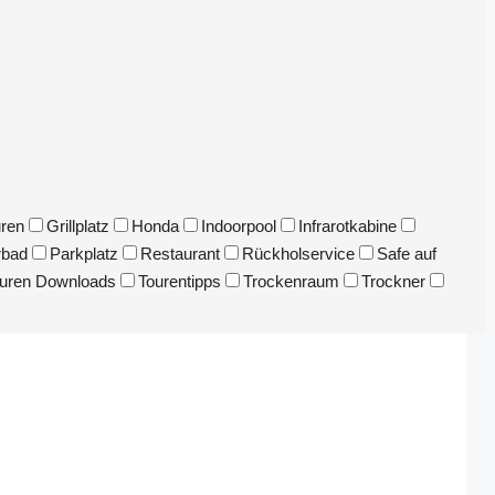
uren
Grillplatz
Honda
Indoorpool
Infrarotkabine
rbad
Parkplatz
Restaurant
Rückholservice
Safe auf
uren Downloads
Tourentipps
Trockenraum
Trockner