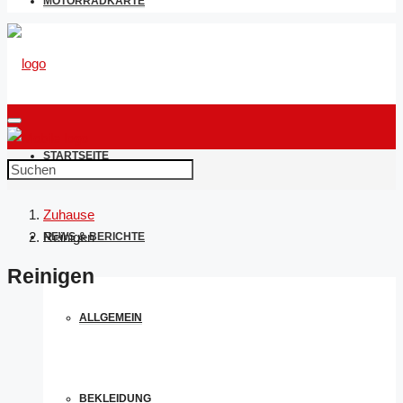
MOTORRADKARTE
STARTSEITE
Zuhause
Reinigen
NEWS & BERICHTE
Reinigen
ALLGEMEIN
BEKLEIDUNG