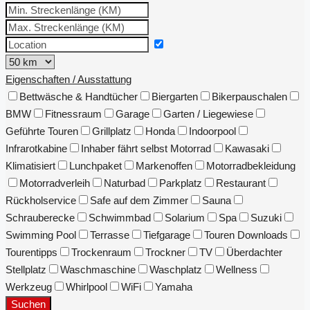
Eigenschaften / Ausstattung
Bettwäsche & Handtücher
Biergarten
Bikerpauschalen
BMW
Fitnessraum
Garage
Garten / Liegewiese
Geführte Touren
Grillplatz
Honda
Indoorpool
Infrarotkabine
Inhaber fährt selbst Motorrad
Kawasaki
Klimatisiert
Lunchpaket
Markenoffen
Motorradbekleidung
Motorradverleih
Naturbad
Parkplatz
Restaurant
Rückholservice
Safe auf dem Zimmer
Sauna
Schrauberecke
Schwimmbad
Solarium
Spa
Suzuki
Swimming Pool
Terrasse
Tiefgarage
Touren Downloads
Tourentipps
Trockenraum
Trockner
TV
Überdachter
Stellplatz
Waschmaschine
Waschplatz
Wellness
Werkzeug
Whirlpool
WiFi
Yamaha
Suchen