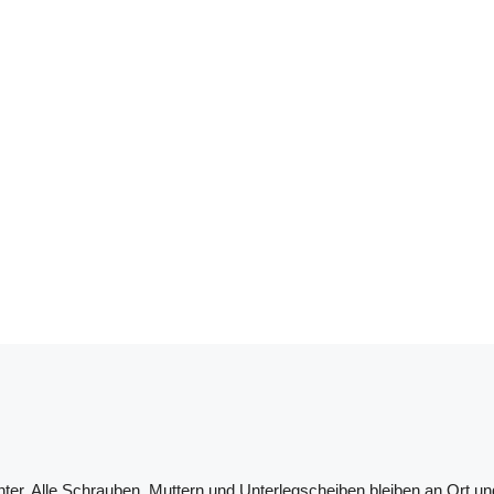
ichter. Alle Schrauben, Muttern und Unterlegscheiben bleiben an Ort u