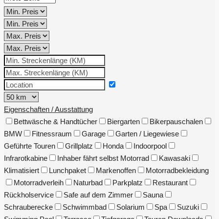
Eigenschaften / Ausstattung
Bettwäsche & Handtücher
Biergarten
Bikerpauschalen
BMW
Fitnessraum
Garage
Garten / Liegewiese
Geführte Touren
Grillplatz
Honda
Indoorpool
Infrarotkabine
Inhaber fährt selbst Motorrad
Kawasaki
Klimatisiert
Lunchpaket
Markenoffen
Motorradbekleidung
Motorradverleih
Naturbad
Parkplatz
Restaurant
Rückholservice
Safe auf dem Zimmer
Sauna
Schrauberecke
Schwimmbad
Solarium
Spa
Suzuki