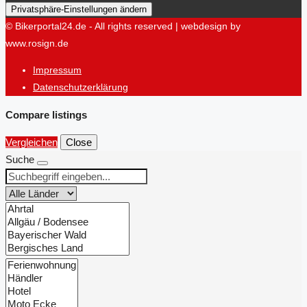
Privatsphäre-Einstellungen ändern
© Bikerportal24.de - All rights reserved | webdesign by
www.rosign.de
Impressum
Datenschutzerklärung
Compare listings
Vergleichen
Close
Suche