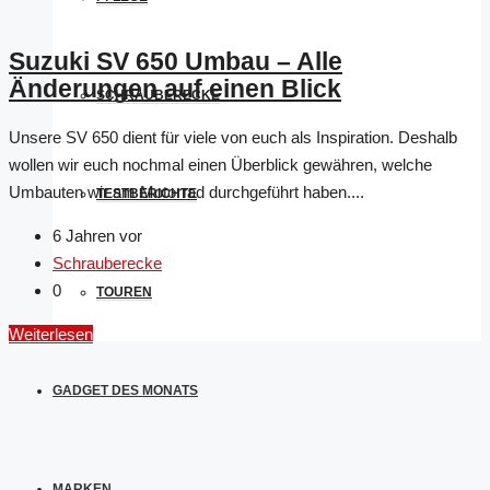
Suzuki SV 650 Umbau – Alle
Änderungen auf einen Blick
SCHRAUBERECKE
Unsere SV 650 dient für viele von euch als Inspiration. Deshalb
wollen wir euch nochmal einen Überblick gewähren, welche
Umbauten wir am Motorrad durchgeführt haben....
TESTBERICHTE
6 Jahren vor
Schrauberecke
0
TOUREN
Weiterlesen
GADGET DES MONATS
MARKEN