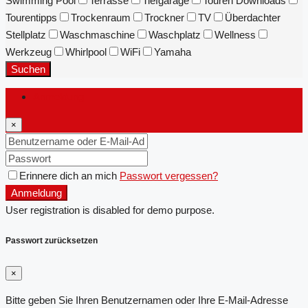
Swimming Pool
Terrasse
Tiefgarage
Touren Downloads
Tourentipps
Trockenraum
Trockner
TV
Überdachter
Stellplatz
Waschmaschine
Waschplatz
Wellness
Werkzeug
Whirlpool
WiFi
Yamaha
Suchen
Anmeldung
×
Erinnere dich an mich
Passwort vergessen?
Anmeldung
User registration is disabled for demo purpose.
Passwort zurücksetzen
×
Bitte geben Sie Ihren Benutzernamen oder Ihre E-Mail-Adresse