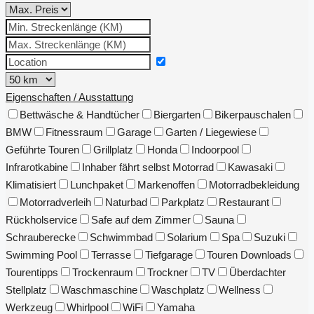
Eigenschaften / Ausstattung
Bettwäsche & Handtücher
Biergarten
Bikerpauschalen
BMW
Fitnessraum
Garage
Garten / Liegewiese
Geführte Touren
Grillplatz
Honda
Indoorpool
Infrarotkabine
Inhaber fährt selbst Motorrad
Kawasaki
Klimatisiert
Lunchpaket
Markenoffen
Motorradbekleidung
Motorradverleih
Naturbad
Parkplatz
Restaurant
Rückholservice
Safe auf dem Zimmer
Sauna
Schrauberecke
Schwimmbad
Solarium
Spa
Suzuki
Swimming Pool
Terrasse
Tiefgarage
Touren Downloads
Tourentipps
Trockenraum
Trockner
TV
Überdachter
Stellplatz
Waschmaschine
Waschplatz
Wellness
Werkzeug
Whirlpool
WiFi
Yamaha