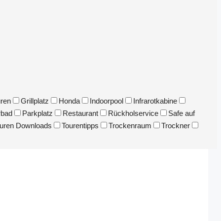
uren
Grillplatz
Honda
Indoorpool
Infrarotkabine
rbad
Parkplatz
Restaurant
Rückholservice
Safe auf
uren Downloads
Tourentipps
Trockenraum
Trockner