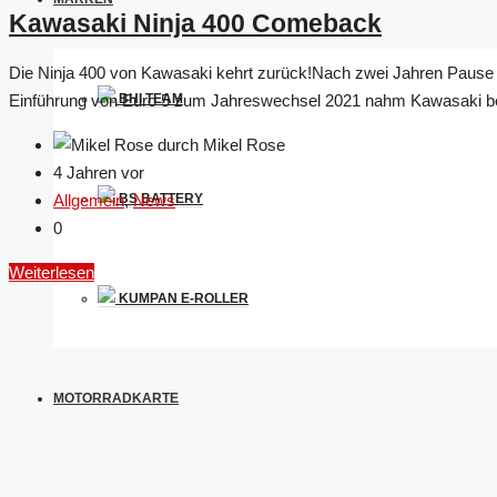
Kawasaki Ninja 400 Comeback
Die Ninja 400 von Kawasaki kehrt zurück!Nach zwei Jahren Pause 
Einführung von Euro 5 zum Jahreswechsel 2021 nahm Kawasaki beid
BHI TEAM
durch Mikel Rose
4 Jahren vor
Allgemein
,
News
BS BATTERY
0
Weiterlesen
KUMPAN E-ROLLER
MOTORRADKARTE