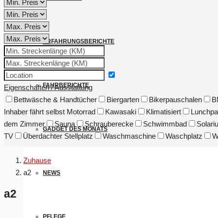
ERFAHRUNGSBERICHTE
FAHRBERICHTE
Eigenschaften / Ausstattung
Bettwäsche & Handtücher
Biergarten
Bikerpauschalen
B
Inhaber fährt selbst Motorrad
Kawasaki
Klimatisiert
Lunchpa
dem Zimmer
Sauna
Schrauberecke
Schwimmbad
Solari
GADGET DES MONATS
TV
Überdachter Stellplatz
Waschmaschine
Waschplatz
W
Zuhause
a2
NEWS
a2
PFLEGE