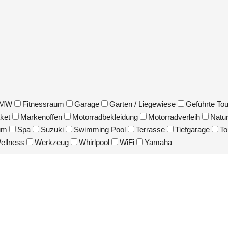
MW
Fitnessraum
Garage
Garten / Liegewiese
Geführte To
ket
Markenoffen
Motorradbekleidung
Motorradverleih
Natu
um
Spa
Suzuki
Swimming Pool
Terrasse
Tiefgarage
To
ellness
Werkzeug
Whirlpool
WiFi
Yamaha