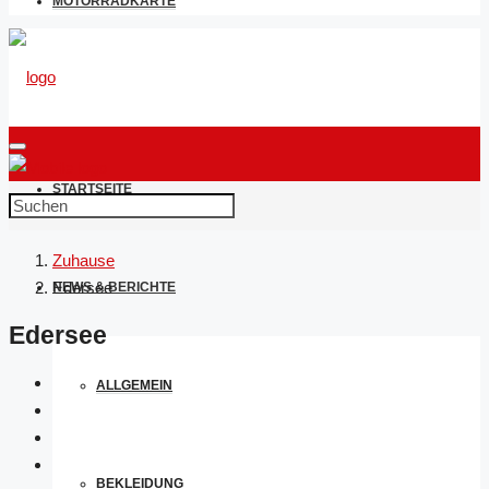
MOTORRADKARTE
STARTSEITE
Zuhause
Edersee
NEWS & BERICHTE
Edersee
ALLGEMEIN
BEKLEIDUNG