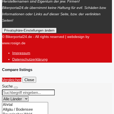
Herstellernamen sind Eigentum der jew. Firmen!
Bikerportal24.de übernimmt keine Haftung für evtl. Schäden bzw.
Informationen oder Links auf dieser Seite, bzw. der verlinkten
Seiten!
Privatsphäre-Einstellungen ändern
© Bikerportal24.de - All rights reserved | webdesign by
www.rosign.de
Impressum
Datenschutzerklärung
Compare listings
Vergleichen
Close
Suche