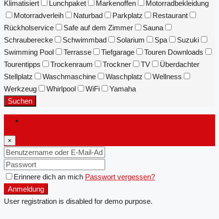
Klimatisiert
Lunchpaket
Markenoffen
Motorradbekleidung
Motorradverleih
Naturbad
Parkplatz
Restaurant
Rückholservice
Safe auf dem Zimmer
Sauna
Schrauberecke
Schwimmbad
Solarium
Spa
Suzuki
Swimming Pool
Terrasse
Tiefgarage
Touren Downloads
Tourentipps
Trockenraum
Trockner
TV
Überdachter
Stellplatz
Waschmaschine
Waschplatz
Wellness
Werkzeug
Whirlpool
WiFi
Yamaha
Suchen
Anmeldung
×
Erinnere dich an mich
Passwort vergessen?
Anmeldung
User registration is disabled for demo purpose.