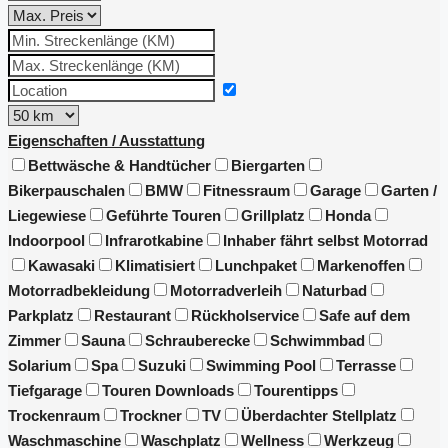
Eigenschaften / Ausstattung
Bettwäsche & Handtücher
Biergarten
Bikerpauschalen
BMW
Fitnessraum
Garage
Garten /
Liegewiese
Geführte Touren
Grillplatz
Honda
Indoorpool
Infrarotkabine
Inhaber fährt selbst Motorrad
Kawasaki
Klimatisiert
Lunchpaket
Markenoffen
Motorradbekleidung
Motorradverleih
Naturbad
Parkplatz
Restaurant
Rückholservice
Safe auf dem
Zimmer
Sauna
Schrauberecke
Schwimmbad
Solarium
Spa
Suzuki
Swimming Pool
Terrasse
Tiefgarage
Touren Downloads
Tourentipps
Trockenraum
Trockner
TV
Überdachter Stellplatz
Waschmaschine
Waschplatz
Wellness
Werkzeug