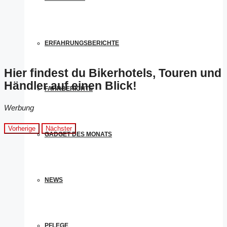
ERFAHRUNGSBERICHTE
Hier findest du Bikerhotels, Touren und
Händler auf einen Blick!
FAHRBERICHTE
Werbung
Vorherige
Nächster
GADGET DES MONATS
NEWS
PFLEGE