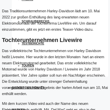
Das Traditionsunternehmen Harley-Davidson lädt am 10. Mai
2022 zur großen Enthüllung des lang erwarteten neuen
SCHRAUBERECKE
Elektromotorrads der Tochterfirma LiveWire ein. Um darauf
einzustimmen, gibt es jetzt ein erstes Teaser-Video dazu.
Tochterunternehmen Livewire
TESTBERICHTE
Das vollelektrische Tochterunternehmen von Harley Davidson
heißt Livewire. Hier wurde in den letzten Monaten hart an einem
neuen Elektromotorrad gearbeitet. Das erste vollelektrische
TOUREN
Motorrad wurde von Harley Davidson / Livewire im Jahr 2018
präsentiert. Vier Jahre später soll nun ein Nachfolger erscheinen.
Die Entwicklung wurde unter strenger Geheimhaltung
vorangetrieben und das Ergebnis der harten Arbeit nun am 10, Mai
GADGET DES MONATS
enthüllt werden.
Mit dem kurzen Video wird auch der Name des neuen
Elektromotorrads enthüllt. Mit „Del Mar“ geht es also in der
MARKEN