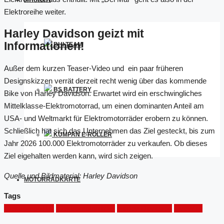
Elektroreihe weiter.
Harley Davidson geizt mit
Informationen!
BHI TEAM
Außer dem kurzen Teaser-Video und ein paar früheren
Designskizzen verrät derzeit recht wenig über das kommende
BS BATTERY
Bike von Harley Davidson. Erwartet wird ein erschwingliches
Mittelklasse-Elektromotorrad, um einen dominanten Anteil am
USA- und Weltmarkt für Elektromotorräder erobern zu können.
Schließlich hat sich das Unternehmen das Ziel gesteckt, bis zum
KUMPAN E-ROLLER
Jahr 2026 100.000 Elektromotorräder zu verkaufen. Ob dieses
Ziel eigehalten werden kann, wird sich zeigen.
Quelle und Bildmaterial: Harley Davidson
MOTORRADKARTE
Tags
Elektromobilität
Elektromotorräder
Harley-Davidson
LiveWire