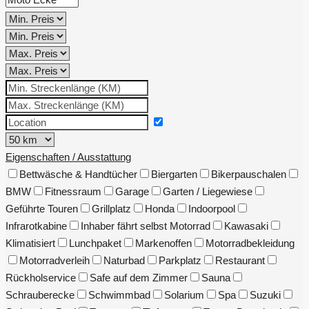
Eigenschaften / Ausstattung
Bettwäsche & Handtücher
Biergarten
Bikerpauschalen
BMW
Fitnessraum
Garage
Garten / Liegewiese
Geführte Touren
Grillplatz
Honda
Indoorpool
Infrarotkabine
Inhaber fährt selbst Motorrad
Kawasaki
Klimatisiert
Lunchpaket
Markenoffen
Motorradbekleidung
Motorradverleih
Naturbad
Parkplatz
Restaurant
Rückholservice
Safe auf dem Zimmer
Sauna
Schrauberecke
Schwimmbad
Solarium
Spa
Suzuki