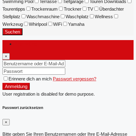
Swimming Pool
Terrasse
Tiefgarage
Touren Downloads
Tourentipps
Trockenraum
Trockner
TV
Überdachter
Stellplatz
Waschmaschine
Waschplatz
Wellness
Werkzeug
Whirlpool
WiFi
Yamaha
Suchen
Anmeldung
×
Erinnere dich an mich
Passwort vergessen?
Anmeldung
User registration is disabled for demo purpose.
Passwort zurücksetzen
×
Bitte geben Sie Ihren Benutzernamen oder Ihre E-Mail-Adresse