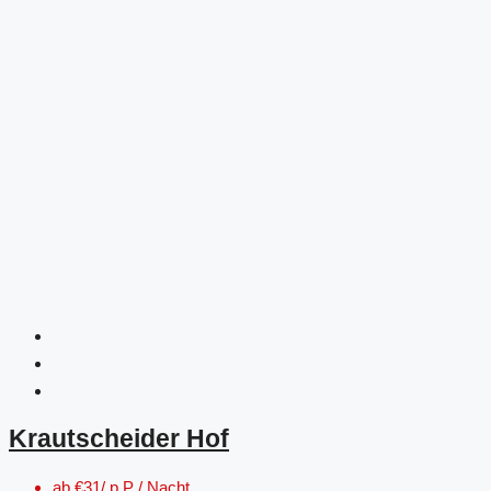
Krautscheider Hof
ab
€31/ p.P / Nacht