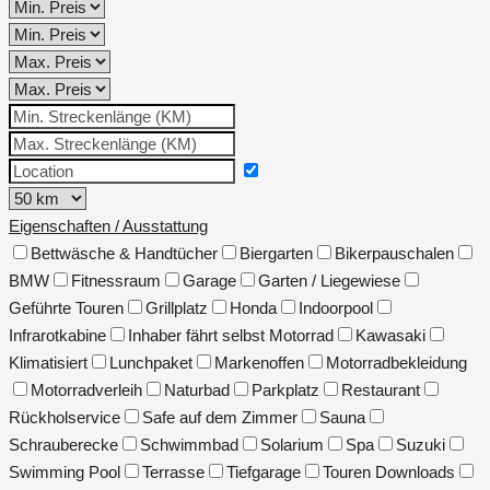
Eigenschaften / Ausstattung
Bettwäsche & Handtücher
Biergarten
Bikerpauschalen
BMW
Fitnessraum
Garage
Garten / Liegewiese
Geführte Touren
Grillplatz
Honda
Indoorpool
Infrarotkabine
Inhaber fährt selbst Motorrad
Kawasaki
Klimatisiert
Lunchpaket
Markenoffen
Motorradbekleidung
Motorradverleih
Naturbad
Parkplatz
Restaurant
Rückholservice
Safe auf dem Zimmer
Sauna
Schrauberecke
Schwimmbad
Solarium
Spa
Suzuki
Swimming Pool
Terrasse
Tiefgarage
Touren Downloads