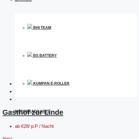
BHI TEAM
BS BATTERY
KUMPAN E-ROLLER
Gasthof zur Linde
MOTORRADKARTE
ab
€28/ p.P / Nacht
Harz