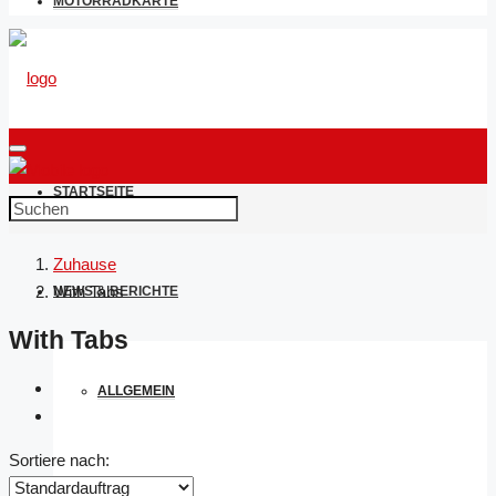
MOTORRADKARTE
STARTSEITE
Zuhause
With Tabs
NEWS & BERICHTE
With Tabs
ALLGEMEIN
Sortiere nach:
BEKLEIDUNG