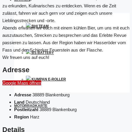
zu erkunden, Kulinarisches zu entdecken. Wenn es die Zeit
zulässt, fahren wir auch gern vor und zeigen euch unsere
Lieblingsstrecken und -orte.
BHI TEAM
Abends erwarten wir euch mit einem kühlen Bier, um uns mit euch
auszutauschen, Strecken zu besprechen und das Erlebte Revue
passieren zu lassen. Aus der Region haben wir Hasseröder vom
Fass und den Schierker Feuerstein aus der Flasche.
BS BATTERY
Wir freuen uns auf euch!
Adresse
KUMPAN E-ROLLER
Google Maps öffnen
Adresse
38889 Blankenburg
Land
Deutschland
MOTORRADKARTE
Postleitzahl
38889 Blankenburg
Region
Harz
Details