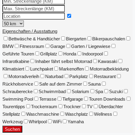
Eigenschaften / Ausstattung
Bettwäsche & Handtücher
Biergarten
Bikerpauschalen
BMW
Fitnessraum
Garage
Garten / Liegewiese
Geführte Touren
Grillplatz
Honda
Indoorpool
Infrarotkabine
Inhaber fährt selbst Motorrad
Kawasaki
Klimatisiert
Lunchpaket
Markenoffen
Motorradbekleidung
Motorradverleih
Naturbad
Parkplatz
Restaurant
Rückholservice
Safe auf dem Zimmer
Sauna
Schrauberecke
Schwimmbad
Solarium
Spa
Suzuki
Swimming Pool
Terrasse
Tiefgarage
Touren Downloads
Tourentipps
Trockenraum
Trockner
TV
Überdachter
Stellplatz
Waschmaschine
Waschplatz
Wellness
Werkzeug
Whirlpool
WiFi
Yamaha
Suchen