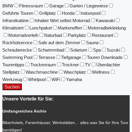
BMW
Fitnessraum
Garage
Garten / Liegewiese
Geführte Touren
Grillplatz
Honda
Indoorpool
Infrarotkabine
Inhaber fährt selbst Motorrad
Kawasaki
Klimatisiert
Lunchpaket
Markenoffen
Motorradbekleidung
Motorradverleih
Naturbad
Parkplatz
Restaurant
Rückholservice
Safe auf dem Zimmer
Sauna
Schrauberecke
Schwimmbad
Solarium
Spa
Suzuki
Swimming Pool
Terrasse
Tiefgarage
Touren Downloads
Tourentipps
Trockenraum
Trockner
TV
Überdachter
Stellplatz
Waschmaschine
Waschplatz
Wellness
Werkzeug
Whirlpool
WiFi
Yamaha
Suchen
Unsere Vorteile für Sie:
Umfangreiches Archiv
Bikerhotels, Ferienhäuser, Werkstätten… alles was Sie für Ihre Tour
benötigen!