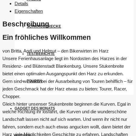
Details
Eigenschaften
Beschreibung
SCHRAUBERECKE
Ein fröhliches Willkommen
von Britta, Andi und Helmut – den Bikerwirten im Harz
TESTBERICHTE
Unsere Ferienhausanlage liegt im Nordosten des Harzes in der
Residenz- und Blütenstadt Blankenburg. Unsere Stukenbreite
bietet einen optimalen Ausgangspunkt den Harz zu erkunden.
Gern sind wir euch bei der Ausarbeitung von Touren behilflich – für
TOUREN
jeden Geschmack hat der Harz etwas zu bieten: Tourer, Racer,
Chopper.
Gleich hinter unsenser Stukenbreite beginnen die Kurven. Egal in
GADGET DES MONATS
welche Richtung ihr losfahrt, die Kurven und die wunderschöne
Landschaft lassen nicht auf sich warten. Und wenn ihr nicht nur
fahren, sondern euch auch etwas angucken wollt, dann bietet der
Harz viele Möglichkeiten Geschichte zu erfahren, Landschaften
MARKEN