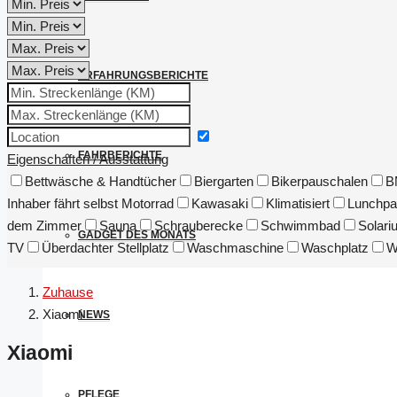
ERFAHRUNGSBERICHTE
FAHRBERICHTE
Eigenschaften / Ausstattung
Bettwäsche & Handtücher
Biergarten
Bikerpauschalen
B
Inhaber fährt selbst Motorrad
Kawasaki
Klimatisiert
Lunchpa
dem Zimmer
Sauna
Schrauberecke
Schwimmbad
Solari
GADGET DES MONATS
TV
Überdachter Stellplatz
Waschmaschine
Waschplatz
W
Zuhause
Xiaomi
NEWS
Xiaomi
PFLEGE