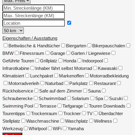
Eigenschaften / Ausstattung
Bettwäsche & Handtücher
Biergarten
Bikerpauschalen
BMW
Fitnessraum
Garage
Garten / Liegewiese
Geführte Touren
Grillplatz
Honda
Indoorpool
Infrarotkabine
Inhaber fährt selbst Motorrad
Kawasaki
Klimatisiert
Lunchpaket
Markenoffen
Motorradbekleidung
Motorradverleih
Naturbad
Parkplatz
Restaurant
Rückholservice
Safe auf dem Zimmer
Sauna
Schrauberecke
Schwimmbad
Solarium
Spa
Suzuki
Swimming Pool
Terrasse
Tiefgarage
Touren Downloads
Tourentipps
Trockenraum
Trockner
TV
Überdachter
Stellplatz
Waschmaschine
Waschplatz
Wellness
Werkzeug
Whirlpool
WiFi
Yamaha