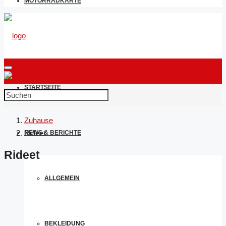
MOTORRADKARTE
STARTSEITE
Zuhause
Rideet
NEWS & BERICHTE
Rideet
ALLGEMEIN
BEKLEIDUNG