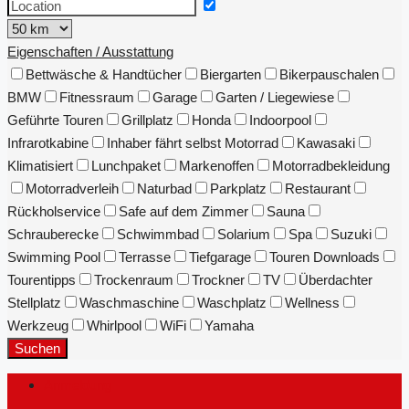
Eigenschaften / Ausstattung
Bettwäsche & Handtücher
Biergarten
Bikerpauschalen
BMW
Fitnessraum
Garage
Garten / Liegewiese
Geführte Touren
Grillplatz
Honda
Indoorpool
Infrarotkabine
Inhaber fährt selbst Motorrad
Kawasaki
Klimatisiert
Lunchpaket
Markenoffen
Motorradbekleidung
Motorradverleih
Naturbad
Parkplatz
Restaurant
Rückholservice
Safe auf dem Zimmer
Sauna
Schrauberecke
Schwimmbad
Solarium
Spa
Suzuki
Swimming Pool
Terrasse
Tiefgarage
Touren Downloads
Tourentipps
Trockenraum
Trockner
TV
Überdachter
Stellplatz
Waschmaschine
Waschplatz
Wellness
Werkzeug
Whirlpool
WiFi
Yamaha
Suchen
Anmeldung