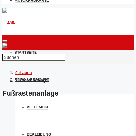
MOTORRADKARTE
STARTSEITE
Zuhause
Fußrastenanlage
NEWS & BERICHTE
Fußrastenanlage
ALLGEMEIN
BEKLEIDUNG