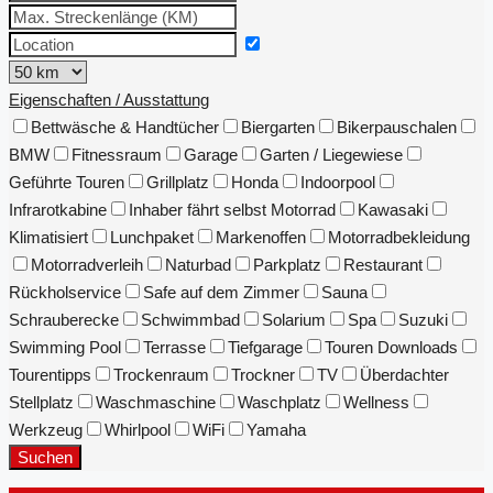
Eigenschaften / Ausstattung
Bettwäsche & Handtücher
Biergarten
Bikerpauschalen
BMW
Fitnessraum
Garage
Garten / Liegewiese
Geführte Touren
Grillplatz
Honda
Indoorpool
Infrarotkabine
Inhaber fährt selbst Motorrad
Kawasaki
Klimatisiert
Lunchpaket
Markenoffen
Motorradbekleidung
Motorradverleih
Naturbad
Parkplatz
Restaurant
Rückholservice
Safe auf dem Zimmer
Sauna
Schrauberecke
Schwimmbad
Solarium
Spa
Suzuki
Swimming Pool
Terrasse
Tiefgarage
Touren Downloads
Tourentipps
Trockenraum
Trockner
TV
Überdachter
Stellplatz
Waschmaschine
Waschplatz
Wellness
Werkzeug
Whirlpool
WiFi
Yamaha
Suchen