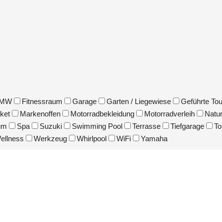
MW
Fitnessraum
Garage
Garten / Liegewiese
Geführte To
ket
Markenoffen
Motorradbekleidung
Motorradverleih
Natu
um
Spa
Suzuki
Swimming Pool
Terrasse
Tiefgarage
To
ellness
Werkzeug
Whirlpool
WiFi
Yamaha