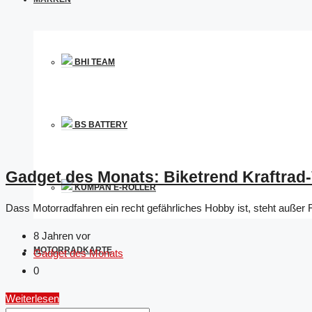
BHI TEAM
BS BATTERY
Gadget des Monats: Biketrend Kraftrad
KUMPAN E-ROLLER
Dass Motorradfahren ein recht gefährliches Hobby ist, steht außer F
8 Jahren vor
MOTORRADKARTE
Gadget des Monats
0
Weiterlesen