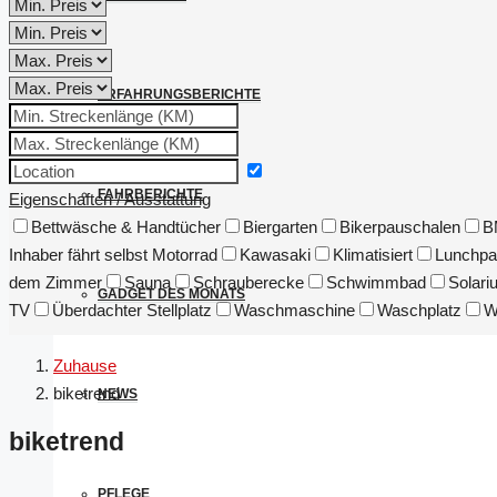
ERFAHRUNGSBERICHTE
FAHRBERICHTE
Eigenschaften / Ausstattung
Bettwäsche & Handtücher
Biergarten
Bikerpauschalen
B
Inhaber fährt selbst Motorrad
Kawasaki
Klimatisiert
Lunchpa
dem Zimmer
Sauna
Schrauberecke
Schwimmbad
Solari
GADGET DES MONATS
TV
Überdachter Stellplatz
Waschmaschine
Waschplatz
W
Zuhause
biketrend
NEWS
biketrend
PFLEGE