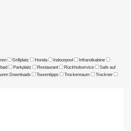
uren
Grillplatz
Honda
Indoorpool
Infrarotkabine
rbad
Parkplatz
Restaurant
Rückholservice
Safe auf
uren Downloads
Tourentipps
Trockenraum
Trockner