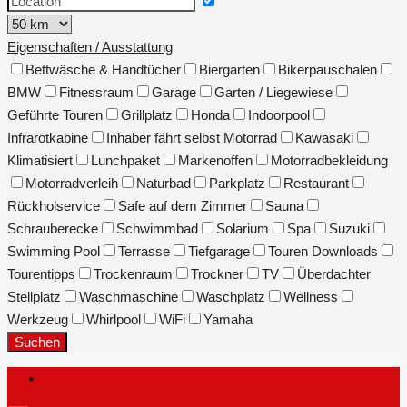
Eigenschaften / Ausstattung
Bettwäsche & Handtücher
Biergarten
Bikerpauschalen
BMW
Fitnessraum
Garage
Garten / Liegewiese
Geführte Touren
Grillplatz
Honda
Indoorpool
Infrarotkabine
Inhaber fährt selbst Motorrad
Kawasaki
Klimatisiert
Lunchpaket
Markenoffen
Motorradbekleidung
Motorradverleih
Naturbad
Parkplatz
Restaurant
Rückholservice
Safe auf dem Zimmer
Sauna
Schrauberecke
Schwimmbad
Solarium
Spa
Suzuki
Swimming Pool
Terrasse
Tiefgarage
Touren Downloads
Tourentipps
Trockenraum
Trockner
TV
Überdachter
Stellplatz
Waschmaschine
Waschplatz
Wellness
Werkzeug
Whirlpool
WiFi
Yamaha
Suchen
Anmeldung