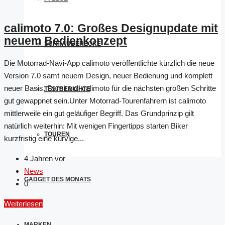
calimoto 7.0: Großes Designupdate mit
neuem Bedienkonzept
SCHRAUBERECKE
Die Motorrad-Navi-App calimoto veröffentlichte kürzlich die neue
Version 7.0 samt neuem Design, neuer Bedienung und komplett
neuer Basis. Damit soll calimoto für die nächsten großen Schritte
TESTBERICHTE
gut gewappnet sein.Unter Motorrad-Tourenfahrern ist calimoto
mittlerweile ein gut geläufiger Begriff. Das Grundprinzip gilt
natürlich weiterhin: Mit wenigen Fingertipps starten Biker
TOUREN
kurzfristig eine kurvige...
4 Jahren vor
News
GADGET DES MONATS
0
Weiterlesen
MARKEN