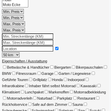
Eigenschaften / Ausstattung
Bettwäsche & Handtücher
Biergarten
Bikerpauschalen
BMW
Fitnessraum
Garage
Garten / Liegewiese
Geführte Touren
Grillplatz
Honda
Indoorpool
Infrarotkabine
Inhaber fährt selbst Motorrad
Kawasaki
Klimatisiert
Lunchpaket
Markenoffen
Motorradbekleidung
Motorradverleih
Naturbad
Parkplatz
Restaurant
Rückholservice
Safe auf dem Zimmer
Sauna
Schrauberecke
Schwimmbad
Solarium
Spa
Suzuki