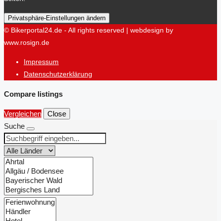
Privatsphäre-Einstellungen ändern
© Bikerportal24.de - All rights reserved | webdesign by
www.rosign.de
Impressum
Datenschutzerklärung
Compare listings
Vergleichen
Close
Suche