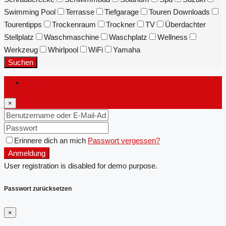
Swimming Pool
Terrasse
Tiefgarage
Touren Downloads
Tourentipps
Trockenraum
Trockner
TV
Überdachter
Stellplatz
Waschmaschine
Waschplatz
Wellness
Werkzeug
Whirlpool
WiFi
Yamaha
Suchen
Anmeldung
×
Erinnere dich an mich
Passwort vergessen?
Anmeldung
User registration is disabled for demo purpose.
Passwort zurücksetzen
×