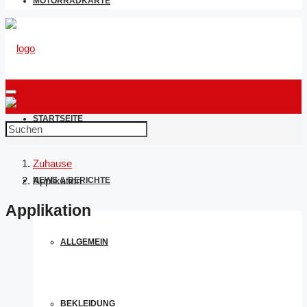
MOTORRADKARTE
STARTSEITE
Zuhause
Applikation
NEWS & BERICHTE
Applikation
ALLGEMEIN
BEKLEIDUNG