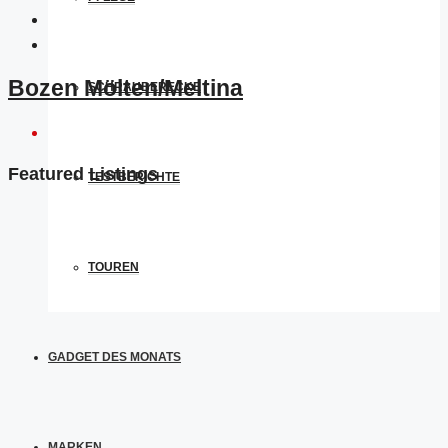
Bozen Mölten/Meltina
SCHRAUBERECKE
Featured Listings
TESTBERICHTE
TOUREN
GADGET DES MONATS
MARKEN