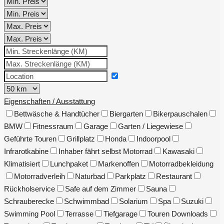
Eigenschaften / Ausstattung
Bettwäsche & Handtücher
Biergarten
Bikerpauschalen
BMW
Fitnessraum
Garage
Garten / Liegewiese
Geführte Touren
Grillplatz
Honda
Indoorpool
Infrarotkabine
Inhaber fährt selbst Motorrad
Kawasaki
Klimatisiert
Lunchpaket
Markenoffen
Motorradbekleidung
Motorradverleih
Naturbad
Parkplatz
Restaurant
Rückholservice
Safe auf dem Zimmer
Sauna
Schrauberecke
Schwimmbad
Solarium
Spa
Suzuki
Swimming Pool
Terrasse
Tiefgarage
Touren Downloads