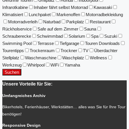
Geführte Touren
Grillplatz
Honda
Indoorpool
Infrarotkabine
Inhaber fährt selbst Motorrad
Kawasaki
Klimatisiert
Lunchpaket
Markenoffen
Motorradbekleidung
Motorradverleih
Naturbad
Parkplatz
Restaurant
Rückholservice
Safe auf dem Zimmer
Sauna
Schrauberecke
Schwimmbad
Solarium
Spa
Suzuki
Swimming Pool
Terrasse
Tiefgarage
Touren Downloads
Tourentipps
Trockenraum
Trockner
TV
Überdachter
Stellplatz
Waschmaschine
Waschplatz
Wellness
Werkzeug
Whirlpool
WiFi
Yamaha
Suchen
Unsere Vorteile für Sie:
Umfangreiches Archiv
Bikerhotels, Ferienhäuser, Werkstätten… alles was Sie für Ihre Tour
benötigen!
Responsive Design