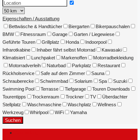
Eigenschaften / Ausstattung
Bettwäsche & Handtücher
Biergarten
Bikerpauschalen
BMW
Fitnessraum
Garage
Garten / Liegewiese
Geführte Touren
Grillplatz
Honda
Indoorpool
Infrarotkabine
Inhaber fährt selbst Motorrad
Kawasaki
Klimatisiert
Lunchpaket
Markenoffen
Motorradbekleidung
Motorradverleih
Naturbad
Parkplatz
Restaurant
Rückholservice
Safe auf dem Zimmer
Sauna
Schrauberecke
Schwimmbad
Solarium
Spa
Suzuki
Swimming Pool
Terrasse
Tiefgarage
Touren Downloads
Tourentipps
Trockenraum
Trockner
TV
Überdachter
Stellplatz
Waschmaschine
Waschplatz
Wellness
Werkzeug
Whirlpool
WiFi
Yamaha
Suchen
Anmeldung