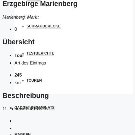
Erzgebirge Marienberg
Marienberg, Markt
SCHRAUBERECKE
0
Übersicht
TESTBERICHTE
Tour
Art des Eintrags
245
TOUREN
km
Beschreibung
GADGET DES MONATS
11. Februar 2021 23:16
MARKEN