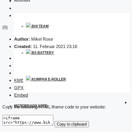
BHI TEAM
(0)
Author:
Mikel Rose
Created:
11. Februar 2021 23:16
BS BATTERY
KUMPAN E-ROLLER
KML
GPX
Embed
MOTORRADKARTE
Copy the following HTML iframe code to your website:
Copy to clipboard