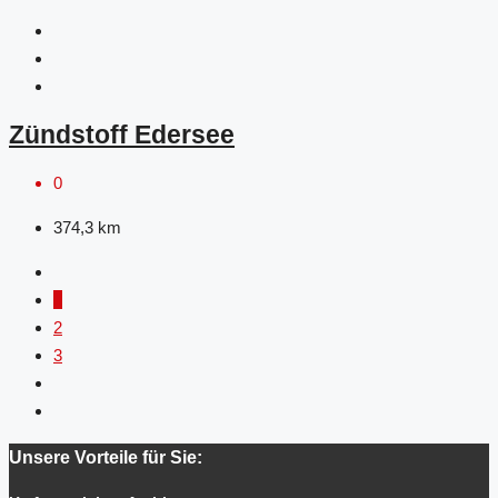
Zündstoff Edersee
0
374,3
km
1
2
3
Unsere Vorteile für Sie: