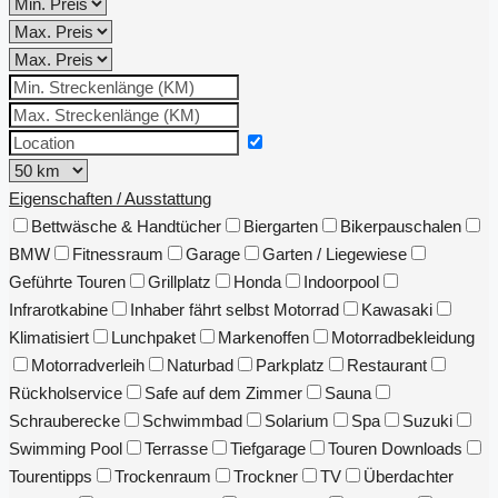
Eigenschaften / Ausstattung
Bettwäsche & Handtücher
Biergarten
Bikerpauschalen
BMW
Fitnessraum
Garage
Garten / Liegewiese
Geführte Touren
Grillplatz
Honda
Indoorpool
Infrarotkabine
Inhaber fährt selbst Motorrad
Kawasaki
Klimatisiert
Lunchpaket
Markenoffen
Motorradbekleidung
Motorradverleih
Naturbad
Parkplatz
Restaurant
Rückholservice
Safe auf dem Zimmer
Sauna
Schrauberecke
Schwimmbad
Solarium
Spa
Suzuki
Swimming Pool
Terrasse
Tiefgarage
Touren Downloads
Tourentipps
Trockenraum
Trockner
TV
Überdachter