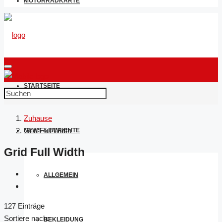
MOTORRADKARTE
STARTSEITE
Zuhause
Grid Full Width
NEWS & BERICHTE
Grid Full Width
ALLGEMEIN
127 Einträge
Sortiere nach:
BEKLEIDUNG