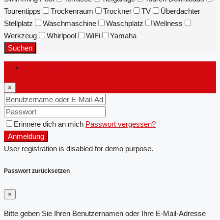
Tourentipps
Trockenraum
Trockner
TV
Überdachter
Stellplatz
Waschmaschine
Waschplatz
Wellness
Werkzeug
Whirlpool
WiFi
Yamaha
Suchen
Anmeldung
×
Erinnere dich an mich
Passwort vergessen?
Anmeldung
User registration is disabled for demo purpose.
Passwort zurücksetzen
×
Bitte geben Sie Ihren Benutzernamen oder Ihre E-Mail-Adresse