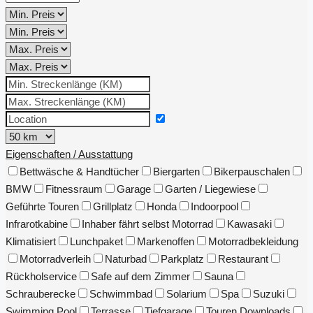
Eigenschaften / Ausstattung
Bettwäsche & Handtücher
Biergarten
Bikerpauschalen
BMW
Fitnessraum
Garage
Garten / Liegewiese
Geführte Touren
Grillplatz
Honda
Indoorpool
Infrarotkabine
Inhaber fährt selbst Motorrad
Kawasaki
Klimatisiert
Lunchpaket
Markenoffen
Motorradbekleidung
Motorradverleih
Naturbad
Parkplatz
Restaurant
Rückholservice
Safe auf dem Zimmer
Sauna
Schrauberecke
Schwimmbad
Solarium
Spa
Suzuki
Swimming Pool
Terrasse
Tiefgarage
Touren Downloads