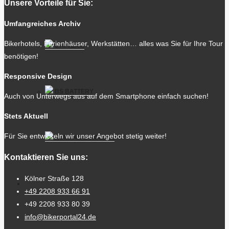
Unsere Vorteile für Sie:
Umfangreiches Archiv
Bikerhotels, Ferienhäuser, Werkstätten… alles was Sie für Ihre Tour
BHI TEAM
benötigen!
Responsive Design
BS BATTERY
Auch von Unterwegs aus auf dem Smartphone einfach suchen!
Stets Aktuell
Für Sie entwickeln wir unser Angebot stetig weiter!
KUMPAN E-ROLLER
Kontaktieren Sie uns:
Kölner Straße 128
MOTORRADKARTE
+49 2208 933 66 91
+49 2208 933 80 39
info@bikerportal24.de