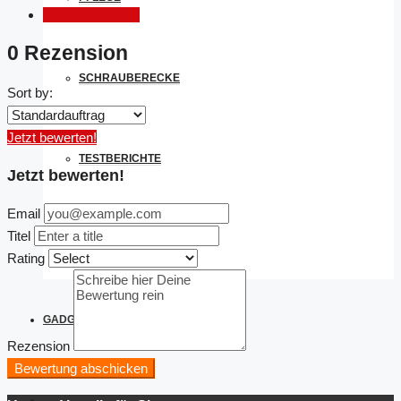
Bewertungen (0)
0 Rezension
SCHRAUBERECKE
Sort by:
Jetzt bewerten!
TESTBERICHTE
Jetzt bewerten!
Email
Titel
TOUREN
Rating
GADGET DES MONATS
Rezension
Bewertung abschicken
MARKEN