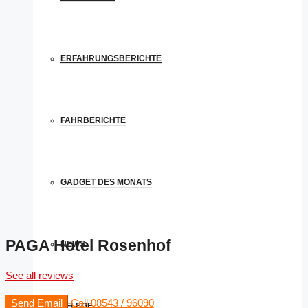
ERFAHRUNGSBERICHTE
FAHRBERICHTE
GADGET DES MONATS
PAGA Hotel Rosenhof
NEWS
See all reviews
Send Email
Call
08543 / 96090
PFLEGE