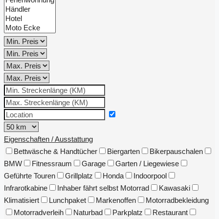
Eigenschaften / Ausstattung
Bettwäsche & Handtücher
Biergarten
Bikerpauschalen
BMW
Fitnessraum
Garage
Garten / Liegewiese
Geführte Touren
Grillplatz
Honda
Indoorpool
Infrarotkabine
Inhaber fährt selbst Motorrad
Kawasaki
Klimatisiert
Lunchpaket
Markenoffen
Motorradbekleidung
Motorradverleih
Naturbad
Parkplatz
Restaurant