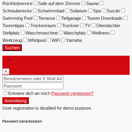
Rückholservice
Safe auf dem Zimmer
Sauna
Schrauberecke
Schwimmbad
Solarium
Spa
Suzuki
Swimming Pool
Terrasse
Tiefgarage
Touren Downloads
Tourentipps
Trockenraum
Trockner
TV
Überdachter
Stellplatz
Waschmaschine
Waschplatz
Wellness
Werkzeug
Whirlpool
WiFi
Yamaha
Suchen
Anmeldung
×
Erinnere dich an mich
Passwort vergessen?
Anmeldung
User registration is disabled for demo purpose.
Passwort zurücksetzen