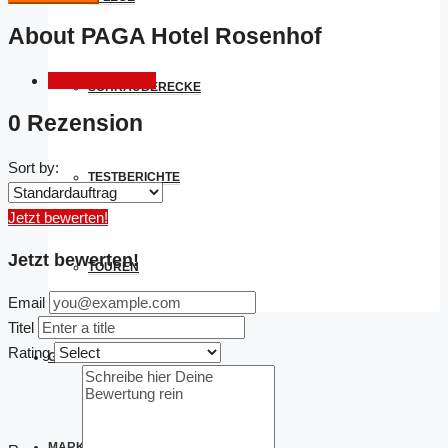
About PAGA Hotel Rosenhof
Bewertungen (0)
SCHRAUBERECKE
0 Rezension
Sort by:
TESTBERICHTE
Jetzt bewerten!
Jetzt bewerten!
TOUREN
Email
Titel
Rating
GADGET DES MONATS
MARKEN